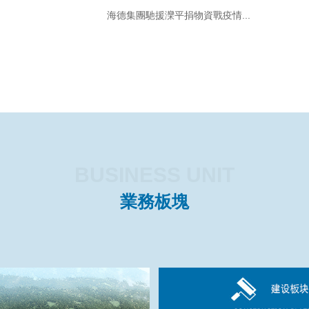
海德集團馳援灤平捐物資戰疫情...
BUSINESS UNIT
業務板塊