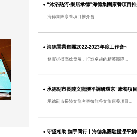
“沐浴熱河·樂居承德”海德集團康養項目推
海德集團康養項目推介會...
海德置業集團2022-2023年度工作會~
務實拼搏高效發展，打造卓越的精英團隊...
承德副市長陸文龍灤平調研環京“康養項目”，實地考察海
承德副市長陸文龍考察御龍谷文旅康養項目...
守望相助 攜手同行丨海德集團馳援灤平捐