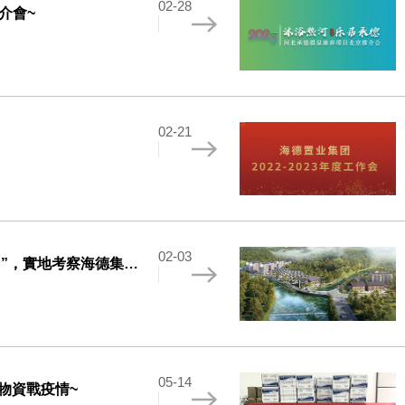
02-28
介會~
02-21
02-03
德集團御龍谷文旅康養項目~
05-14
物資戰疫情~