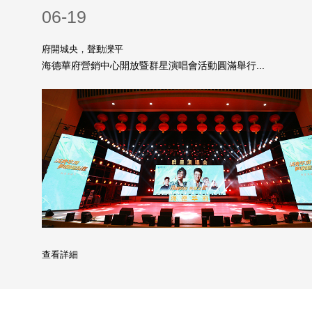
06-19
府開城央，聲動灤平
海德華府營銷中心開放暨群星演唱會活動圓滿舉行...
查看詳細