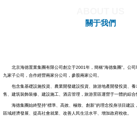
ABOUT US
關于我們
北京海德置業集團有限公司創立于2001年，簡稱“海德集團”。公司
九家子公司，合作經營兩家分公司，參股兩家公司。
包含集基礎設施投資、農業開發建設投資、旅游地產開發投資、養
售、建筑裝飾裝修、建設施工、酒店管理，旅游景區運營于一體的綜合
海德集團始終堅持“標準、高效、極致、創新”的理念投身項目建設
區域經濟發展、提高社會就業、改善人民生活水平、增加政府稅收。